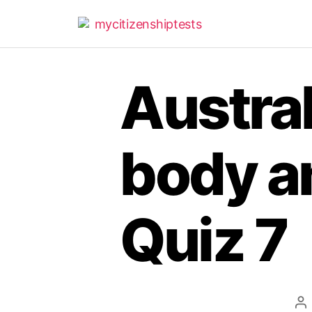
Austral
body a
Quiz 7