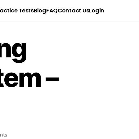
actice Tests
Blog
FAQ
Contact Us
Login
ing
tem –
nts