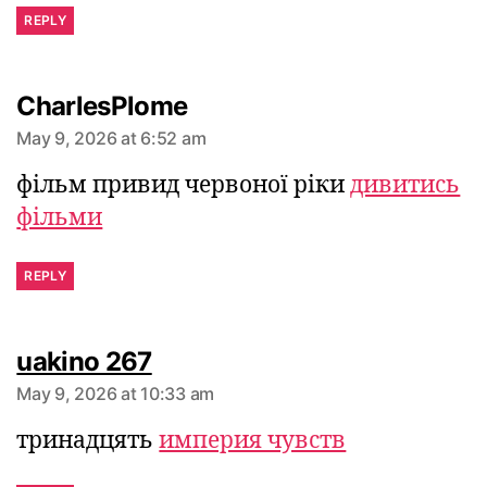
REPLY
says:
CharlesPlome
May 9, 2026 at 6:52 am
фільм привид червоної ріки
дивитись
фільми
REPLY
says:
uakino 267
May 9, 2026 at 10:33 am
тринадцять
империя чувств