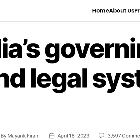
Home
About Us
Pr
says:
ia’s govern
nd legal sys
says:
By
Mayank Firani
April 18, 2023
3,597 Comme